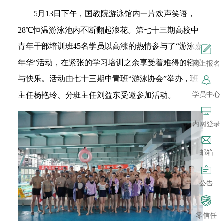
5
月13日下午，国教院游泳馆内一片欢声笑语，
28℃恒温游泳池内不断翻起浪花。第七十三期高校中
青年干部培训班45名学员以高涨的热情参与了“游泳嘉
年华”活动，在紧张的学习培训之余享受着难得的轻松
网上报名
与快乐。活动由七十三期中青班“游泳协会”举办，班
学员中心
主任杨艳玲、分班主任刘益东受邀参加活动。
内网登录
邮箱
公告
零信任