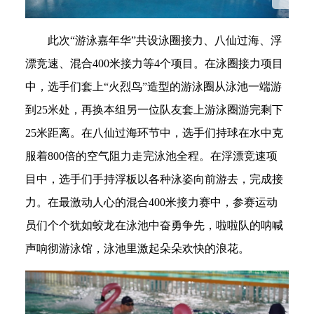
此次“游泳嘉年华”共设泳圈接力、八仙过海、浮
漂竞速、混合400米接力等4个项目。在泳圈接力项目
中，选手们套上“火烈鸟”造型的游泳圈从泳池一端游
到25米处，再换本组另一位队友套上游泳圈游完剩下
25米距离。在八仙过海环节中，选手们持球在水中克
服着800倍的空气阻力走完泳池全程。在浮漂竞速项
目中，选手们手持浮板以各种泳姿向前游去，完成接
力。在最激动人心的混合400米接力赛中，参赛运动
员们个个犹如蛟龙在泳池中奋勇争先，啦啦队的呐喊
声响彻游泳馆，泳池里激起朵朵欢快的浪花。