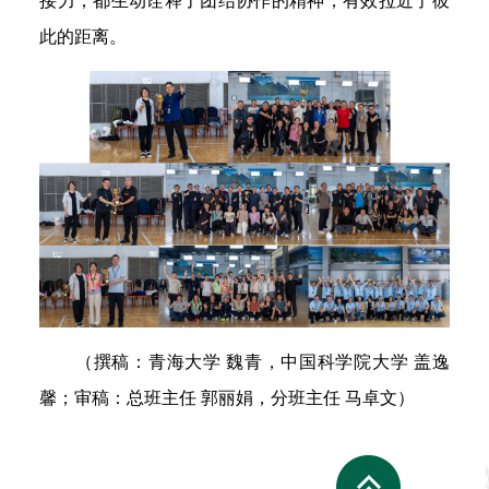
接力，都生动诠释了团结协作的精神，有效拉近了彼
此的距离。
（撰稿：青海大学 魏青，中国科学院大学 盖逸
馨；审稿：总班主任 郭丽娟，分班主任 马卓文）