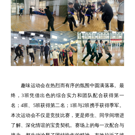
​
趣
味运动会在热烈而有序的氛围中圆满落幕。最
终，
3
班凭借出色的综合实力和团队配合获得第一
名；
4
班、
5
班获得第二名；
1
班与
2
班携手获得季军。
本次运动会不仅是竞技比赛，更是师生、同学间增进
了解、深化情谊的宝贵契机。赛场上的每一次配合与