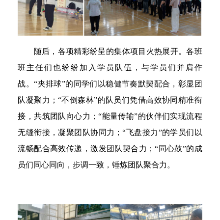
随后，各项精彩纷呈的集体项目火热展开。各班
班主任们也纷纷加入学员队伍，与学员们并肩作
战。“夹排球”的同学们以稳健节奏默契配合，彰显团
队凝聚力；“不倒森林”的队员们凭借高效协同精准衔
接，共筑团队向心力；“能量传输”的伙伴们实现流程
无缝衔接，凝聚团队协同力；“飞盘接力”的学员们以
流畅配合高效传递，激发团队契合力；“同心鼓”的成
员们同心同向，步调一致，锤炼团队聚合力。
​