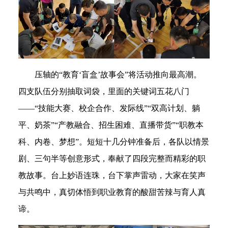
压轴的“教育‘盲盒’故事会”将活动推向最高潮。
四支队伍分别抽取词袋，里面的关键词五花八门
——“技能大赛、校企合作、发际线”“双高计划、躺
平、奶茶”“产教融合、招生困难、直播带货”“职教本
科、内卷、梦想”。短短十几分钟准备后，各队以情景
剧、三句半等创意形式，奉献了四段完整而精彩的职
教故事。台上妙语连珠，台下掌声雷动，大家在笑声
与共鸣中，真切体悟到职业教育的酸甜苦辣与育人真
谛。