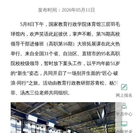
发布时间：2026年05月11日
5月8日下午，国家教育行政学院体育馆三层羽毛
球馆内，欢声笑语此起彼伏，掌声不断。第76期高校
领导干部进修班（高职第16期）大班拓展课在此火热
举行。来自全国31个省、自治区、直辖市的95名高职
院校校级领导，暂时放下案头工作，以平均年龄51岁
的“新生”姿态，共同开启了一场别开生面的“匠心·破
浪·同行”之旅。活动由教育行政教研部苏青松、杨芳
菲、汤杰三位老师共同组织。
网上报名
学员中心
内网登录