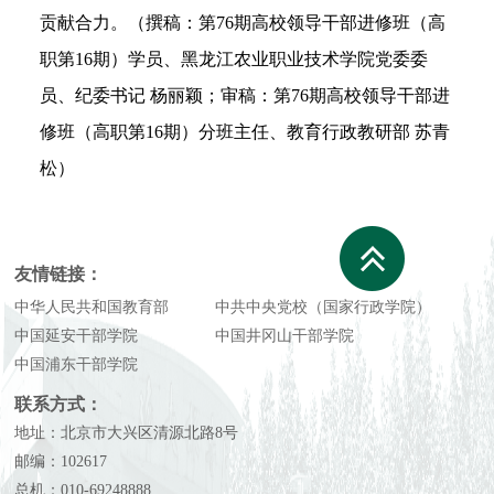
贡献合力。（撰稿：第76期高校领导干部进修班（高
职第16期）学员、黑龙江农业职业技术学院党委委
员、纪委书记 杨丽颖；审稿：第76期高校领导干部进
修班（高职第16期）分班主任、教育行政教研部 苏青
松）
友情链接：
中华人民共和国教育部
中共中央党校（国家行政学院）
中国延安干部学院
中国井冈山干部学院
中国浦东干部学院
联系方式：
地址：北京市大兴区清源北路8号
邮编：102617
总机：010-69248888