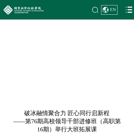
EN
首页
>
学员风貌
>
学员风采
学员风貌
破冰融情聚合力 匠心同行启新程
——第76期高校领导干部进修班（高职第
16期）举行大班拓展课