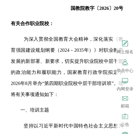
国教院教字〔
2026
〕
20
号
有关合作职业院校：
为深入贯彻全国教育大会精神，深化落实《教
育强国建设规划纲要（
2024
－
2035
年）》对职业教育
网上报名
发展的新部署、新要求，
切实提升职业院校中层干部
学员中心
的政治能力和履职能力，国家教育行政学院拟定于
2026
年
8
月举办“第四期职业院校中层干部培训班”。现
内网登录
将有关事项通知如下：
邮箱
一、培训主题
公告
坚持以习近平新时代中国特色社会主义思想为