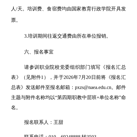
人
/
天。培训费、食宿费均由国家教育行政学院开具发
票。
3.
培训期间往返交通费由所在单位报销。
六、报名事宜
请参训职业院校党委组织部门填写《报名汇总
表》（见附件
1
），并于
2026
年
7
月
20
日前将《报名汇
总表》发送邮件至报名邮箱：
pxzs@naea.edu.cn
。邮件
主题与附件名称均以“第四期职教中层班
+
单位名称”命
名。
报名联系人：王甜
联系电话：
010
—
69248888
转
3503