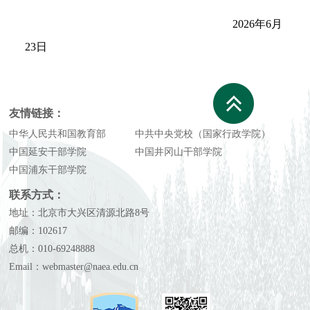
2026
年
6
月
23
日
友情链接：
中华人民共和国教育部
中共中央党校（国家行政学院）
中国延安干部学院
中国井冈山干部学院
中国浦东干部学院
联系方式：
地址：北京市大兴区清源北路8号
邮编：102617
总机：010-69248888
Email：webmaster@naea.edu.cn