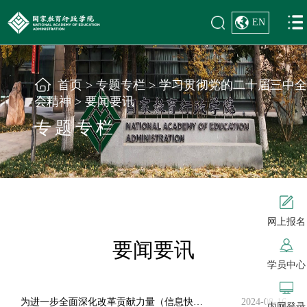
EN
首页
>
专题专栏
>
学习贯彻党的二十届三中全
会精神
>
要闻要讯
专题专栏
网上报名
要闻要讯
学员中心
为进一步全面深化改革贡献力量（信息快递）
2024-08-16
内网登录